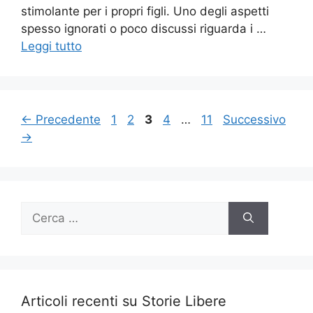
stimolante per i propri figli. Uno degli aspetti
spesso ignorati o poco discussi riguarda i …
Leggi tutto
Pagina
Pagina
Pagina
Pagina
Pagina
←
Precedente
1
2
3
4
…
11
Successivo
→
Ricerca
per:
Articoli recenti su Storie Libere