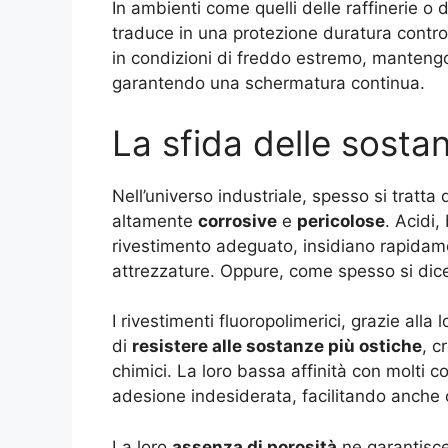
In ambienti come quelli delle raffinerie o 
traduce in una protezione duratura contro
in condizioni di freddo estremo, mantengon
garantendo una schermatura continua.
La sfida delle sosta
Nell’universo industriale, spesso si tratta
altamente
corrosive
e
pericolose
. Acidi,
rivestimento adeguato, insidiano rapidamen
attrezzature. Oppure, come spesso si dice,
I rivestimenti fluoropolimerici, grazie alla
di
resistere alle sostanze più ostiche
, c
chimici. La loro bassa affinità con molti
adesione indesiderata, facilitando anche 
La loro
assenza di porosità
ne garantisce