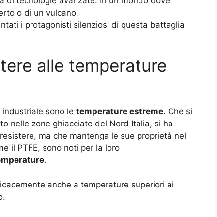
a di tecnologie avanzate. In un mondo dove
erto o di un vulcano,
tati i protagonisti silenziosi di questa battaglia
stere alle temperature
 industriale sono le
temperature estreme
. Che si
nto nelle zone ghiacciate del Nord Italia, si ha
a resistere, ma che mantenga le sue proprietà nel
e il PTFE, sono noti per la loro
temperature
.
ficacemente anche a temperature superiori ai
o.