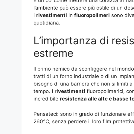
È un po’ come mettere una corazza armat
l’ambiente può essere più ostile di un des
i
rivestimenti
in
fluoropolimeri
sono diven
quotidiana.
L’importanza di resi
estreme
Il primo nemico da sconfiggere nel mondo
tratti di un forno industriale o di un impia
bisogno di una barriera che non si limiti 
tempo. I
rivestimenti
fluoropolimerici, com
incredibile
resistenza alle alte e basse 
Pensateci: sono in grado di funzionare ef
260°C, senza perdere il loro film protettiv