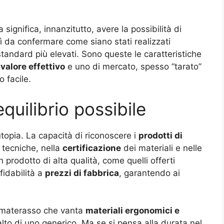
 significa, innanzitutto, avere la possibilità di
sì da confermare come siano stati realizzati
standard più elevati. Sono queste le caratteristiche
i
valore effettivo
e uno di mercato, spesso “tarato”
o facile.
equilibrio possibile
topia. La capacità di riconoscere i
prodotti di
e tecniche, nella
certificazione
dei materiali e nelle
rodotto di alta qualità, come quelli offerti
fidabilità a
prezzi di fabbrica
, garantendo ai
Un materasso che vanta
materiali ergonomici e
to di uno generico. Ma se si pensa alla durata nel