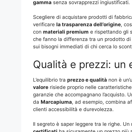
gamma
senza sovrapprezzi ingiustificati.
Scegliere di acquistare prodotti di fabbrica
verificare
la trasparenza dell’origine
, co
con
materiali premium
e rispettando gli 
che fanno la differenza tra un prodotto d
sui bisogni immediati di chi cerca lo scont
Qualità e prezzi: un 
L’equilibrio tra
prezzo e qualità
non è un’u
valore
risiede proprio nelle caratteristich
garanzie che accompagnano l’acquisto. Un p
da
Marcapiuma
, ad esempio, combina af
clienti accessibilità e durevolezza.
Il segreto è saper leggere tra le righe. 
certificati
ha sicuramente un prezzo più al