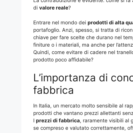
La contraddizione è evidente: come si fa a
di
valore reale
?
Entrare nel mondo dei
prodotti di alta qu
portafoglio. Anzi, spesso, si tratta di rico
chiave per fare scelte che durano nel tempo
finiture o i materiali, ma anche per l’attenz
Quindi, come evitare di cadere nel tranell
prodotto poco affidabile?
L’importanza di cono
fabbrica
In Italia, un mercato molto sensibile al ra
prodotti che vantano prezzi allettanti sen
I
prezzi di fabbrica
, raramente visibili a
se compreso e valutato correttamente, off