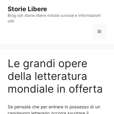
Vai
Storie Libere
al
contenuto
Blog con storie libere notizie curiose e informazioni
utili
Menu
Le grandi opere
della letteratura
mondiale in offerta
Se pensate che per entrare in possesso di un
capolavoro letterario occorra svuotare il