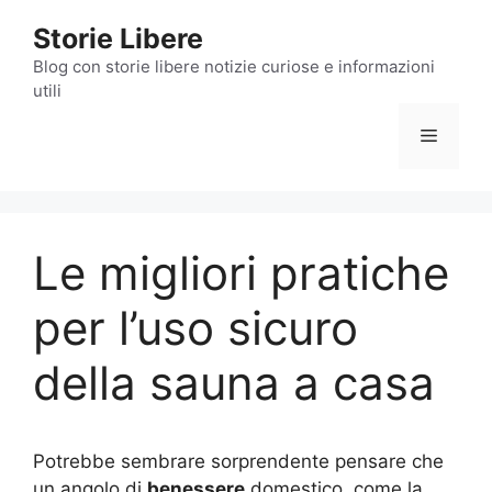
Vai
Storie Libere
al
contenuto
Blog con storie libere notizie curiose e informazioni
utili
Menu
Le migliori pratiche
per l’uso sicuro
della sauna a casa
Potrebbe sembrare sorprendente pensare che
un angolo di
benessere
domestico, come la