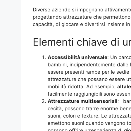
Diverse aziende si impegnano attivamente
progettando attrezzature che permettono a
capacità, di giocare e divertirsi insieme i
Elementi chiave di u
Accessibilità universale
: Un parco
bambini, indipendentemente dalle l
essere presenti rampe per le sedie a 
attrezzature che possano essere uti
mobilità ridotta. Ad esempio,
altal
facilmente raggiungibili sono essenzi
Attrezzature multisensoriali
: I ba
cecità, possono trarre enorme benef
suoni, colori e texture. Le attrezzat
emettono suoni quando vengono tocca
possono offrire un’esperienza di gio