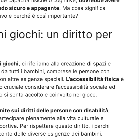
e capacità fisiche o cognitive,
dovrebbe avere
 modo sicuro e appagante
. Ma cosa significa
ivo e perché è così importante?
hi giochi: un diritto per
i giochi
, ci riferiamo alla creazione di spazi e
i da tutti i bambini, comprese le persone con
con altre esigenze speciali.
L’accessibilità fisica
è
o cruciale considerare l’accessibilità sociale ed
si senta accolto e coinvolto nel gioco.
te sui diritti delle persone con disabilità
, i
partecipare pienamente alla vita culturale e
portive. Per rispettare questo diritto, i parchi
conto delle diverse esigenze dei bambini.