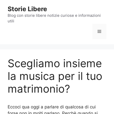
Vai
Storie Libere
al
contenuto
Blog con storie libere notizie curiose e informazioni
utili
Menu
Scegliamo insieme
la musica per il tuo
matrimonio?
Eccoci qua oggi a parlare di qualcosa di cui
forse non in molti parlano. Perchè quando si