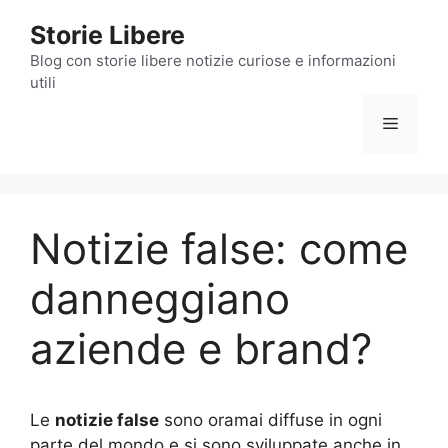
Vai
Storie Libere
al
contenuto
Blog con storie libere notizie curiose e informazioni
utili
Menu
Notizie false: come
danneggiano
aziende e brand?
Le
notizie false
sono oramai diffuse in ogni
parte del mondo e si sono sviluppate anche in