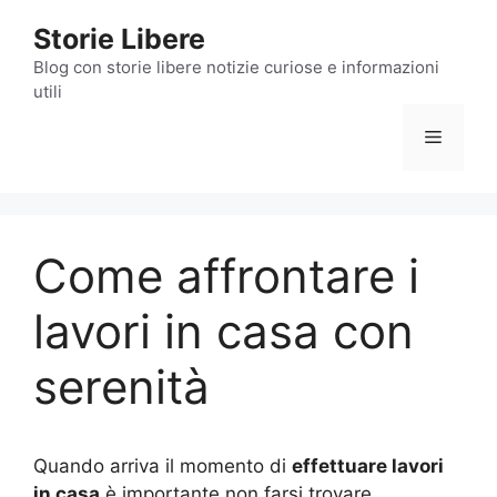
Vai
Storie Libere
al
contenuto
Blog con storie libere notizie curiose e informazioni
utili
Menu
Come affrontare i
lavori in casa con
serenità
Quando arriva il momento di
effettuare lavori
in casa
è importante non farsi trovare